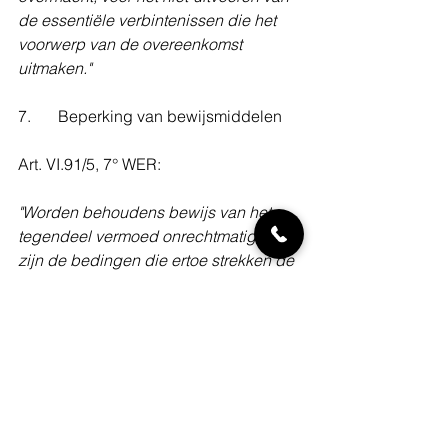
de essentiële verbintenissen die het 
voorwerp van de overeenkomst 
uitmaken."
7. 	Beperking van bewijsmiddelen
Art. VI.91/5, 7° WER:
"Worden behoudens bewijs van het 
tegendeel vermoed onrechtmatig te 
zijn de bedingen die ertoe strekken de 
bewijsmiddelen waarop de andere 
partij een beroep kan doen te 
beperken."
8. 	Onevenredige schadebedingen
Art. VI.91/5, 8° WER: